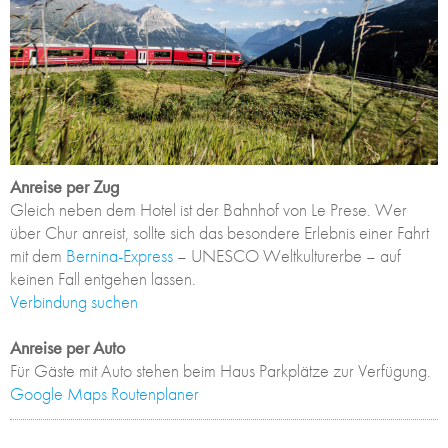
Anreise per Zug
Gleich neben dem Hotel ist der Bahnhof von Le Prese. Wer
über Chur anreist, sollte sich das besondere Erlebnis einer Fahrt
mit dem
Bernina-Express
– UNESCO Weltkulturerbe – auf
keinen Fall entgehen lassen.
Verbindung suchen
Anreise per Auto
Für Gäste mit Auto stehen beim Haus Parkplätze zur Verfügung.
Google Maps Routenplaner