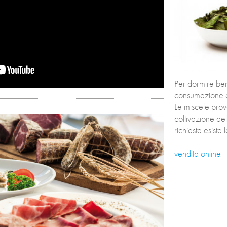
Per dormire ben
consumazione a 
Le miscele prov
coltivazione del
richiesta esiste
vendita online