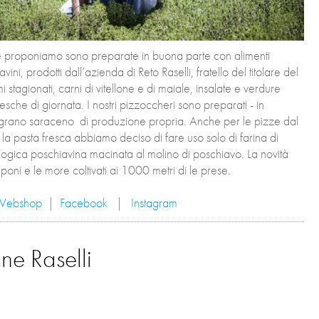
e proponiamo sono preparate in buona parte con alimenti
vini, prodotti dall’azienda di Reto Raselli, fratello del titolare del
mi stagionati, carni di vitellone e di maiale, insalate e verdure
resche di giornata. I nostri pizzoccheri sono preparati - in
 grano saraceno di produzione propria. Anche per le pizze dal
 la pasta fresca abbiamo deciso di fare uso solo di farina di
ogica poschiavina macinata al molino di poschiavo. La novità
mponi e le more coltivati ai 1000 metri di le prese.
Webshop
|
Facebook
|
Instagram
ne Raselli