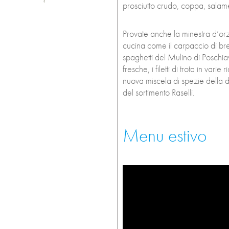
prosciutto crudo, coppa, salam
Provate anche la minestra d’orzo 
cucina come il carpaccio di bres
spaghetti del Mulino di Poschiav
fresche, i filetti di trota in varie
nuova miscela di spezie della d
del sortimento Raselli.
Menu estivo