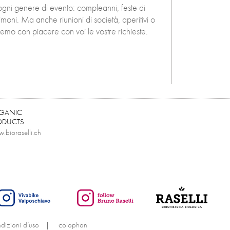
 ogni genere di evento: compleanni, feste di
imoni. Ma anche riunioni di società, aperitivi o
remo con piacere con voi le vostre richieste.
GANIC
ODUCTS
.bioraselli.ch
dizioni d’uso
|
colophon