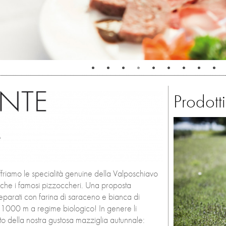
Prodotti
offriamo le specialità genuine della Valposchiavo
 anche i famosi pizzoccheri. Una proposta
eparati con farina di saraceno e bianca di
a 1000 m a regime biologico! In genere li
to della nostra gustosa mazziglia autunnale: