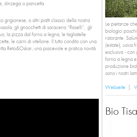
e, slinzega o pancetta.
grigionese, o altri piatti classici della nostra
Le pietanze ch
aola, gli gnocchetti di saraceno “Raselli”, gli
biologici poschia
o, la pizza dal forno a legna, le tagliatelle
ristorante. Salu
 ricette, le carni di vitellone. Il tutto condito con una
(estate), uova f
itta Reto&Oskar, una piacevole e pratica novità
esclusiva - con
forno a legna e
produzione biol
sono i nostri la
Webseite
|
Bio Tisa