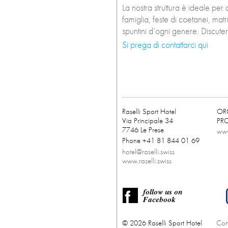
La nostra struttura è ideale per
famiglia, feste di coetanei, matr
spuntini d’ogni genere. Discute
Si prega di contattarci qui
Raselli Sport Hotel
OR
Via Principale 34
PR
7746 Le Prese
www
Phone +41 81 844 01 69
hotel@raselli.swiss
www.raselli.swiss
© 2026 Raselli Sport Hotel
Con