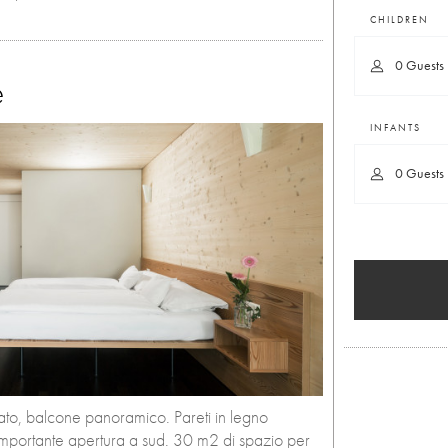
CHILDREN
0 Guests
e
INFANTS
0 Guests
ato, balcone panoramico. Pareti in legno
’importante apertura a sud. 30 m2 di spazio per