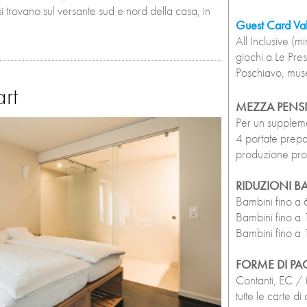
trovano sul versante sud e nord della casa, in
Guest Card Va
All Inclusive (m
giochi a Le Pre
Poschiavo, muse
rt
MEZZA PENS
Per un suppleme
4 portate prepa
produzione pro
RIDUZIONI B
Bambini fino a 6 
Bambini fino a 
Bambini fino a 
FORME DI P
Contanti, EC /
tutte le carte d