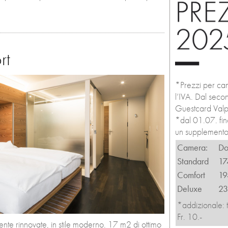
rt
*Prezzi per cam
l’IVA. Dal seco
Guestcard Val
*dal 01.07. fin
un supplemento p
Camera:
Do
Standard
17
Comfort
19
Deluxe
23
*addizionale: 
Fr. 10.-
e rinnovate, in stile moderno. 17 m2 di ottimo