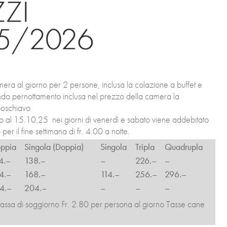
era al giorno per 2 persone, inclusa la colazione a buffet e
ndo pernottamento inclusa nel prezzo della camera la
poschiavo
o al 15.10.25 nei giorni di venerdì e sabato viene addebitato
er il fine settimana di fr. 4.00 a notte.
ppia
Singola (Doppia)
Singola
Tripla
Quadrupla
4.–
138.–
–
226.–
–
4.–
168.–
114.–
256.–
296.–
4.–
204.–
–
–
–
tassa di soggiorno Fr. 2.80 per persona al giorno Tasse cane