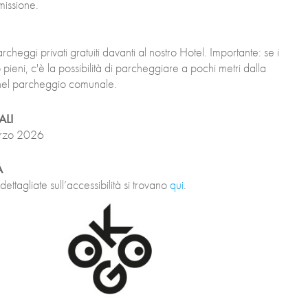
mmissione.
eggi privati gratuiti davanti al nostro Hotel. Importante: se i
ieni, c'è la possibilità di parcheggiare a pochi metri dalla
a nel parcheggio comunale.
ALI
arzo 2026
À
dettagliate sull’accessibilità si trovano
qui
.