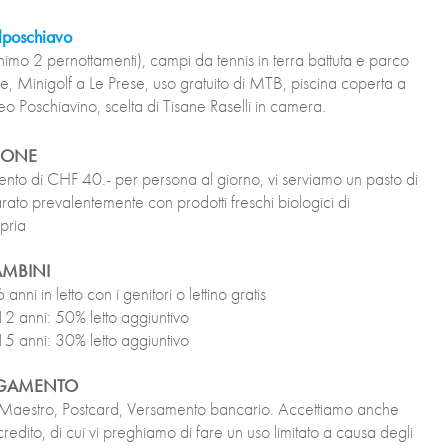
lposchiavo
inimo 2 pernottamenti), campi da tennis in terra battuta e parco
se, Minigolf a Le Prese, uso gratuito di MTB, piscina coperta a
o Poschiavino, scelta di Tisane Raselli in camera.
IONE
nto di CHF 40.- per persona al giorno, vi serviamo un pasto di
rato prevalentemente con prodotti freschi biologici di
pria
AMBINI
anni in letto con i genitori o lettino gratis
12 anni: 50% letto aggiuntivo
15 anni: 30% letto aggiuntivo
AGAMENTO
 Maestro, Postcard, Versamento bancario. Accettiamo anche
i credito, di cui vi preghiamo di fare un uso limitato a causa degli