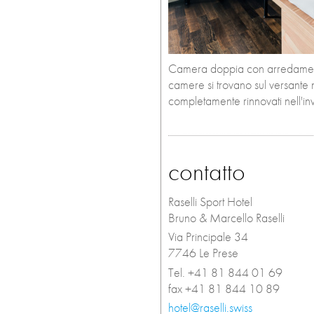
Camera doppia con arredament
camere si trovano sul versante n
completamente rinnovati nell'
contatto
Raselli Sport Hotel
Bruno & Marcello Raselli
Via Principale 34
7746 Le Prese
Tel. +41 81 844 01 69
fax +41 81 844 10 89
hotel@raselli.swiss