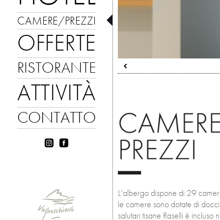
CAMERE/PREZZI
OFFERTE
RISTORANTE
ATTIVITÀ
CONTATTO
L’albergo dispone di 29 camere
le camere sono dotate di doccia,
salutari tisane Raselli è inclus