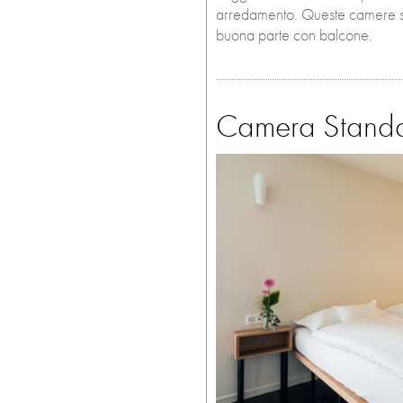
arredamento. Queste camere si 
buona parte con balcone.
Camera Standa