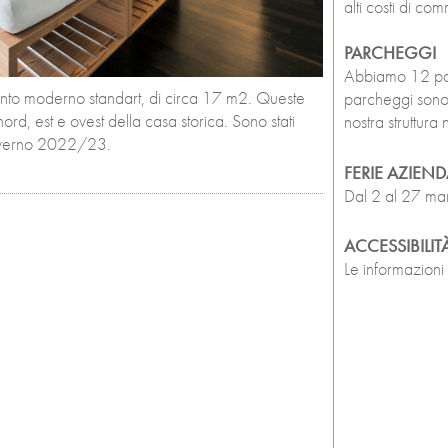
alti costi di co
PARCHEGGI
Abbiamo 12 parch
o moderno standart, di circa 17 m2. Queste
parcheggi sono p
ord, est e ovest della casa storica. Sono stati
nostra struttur
inverno 2022/23.
FERIE AZIEND
Dal 2 al 27 m
ACCESSIBILIT
Le informazioni 